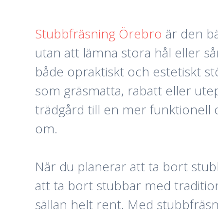
Stubbfräsning Örebro
är den bä
utan att lämna stora hål eller sår
både opraktiskt och estetiskt st
som gräsmatta, rabatt eller ute
trädgård till en mer funktionel
om.
När du planerar att ta bort stubb
att ta bort stubbar med traditio
sällan helt rent. Med stubbfrä