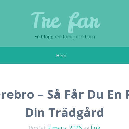
Tre far
En blogg om familj och barn
Hem
rebro – Så Får Du En P
Din Trädgård
Postat
2 mars, 2026
av
link