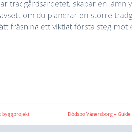
lar trädgårdsarbetet, skapar en jämn y
avsett om du planerar en större trädgå
ätt fräsning ett viktigt första steg mo
tt byggprojekt
Dödsbo Vänersborg – Guide t
ng