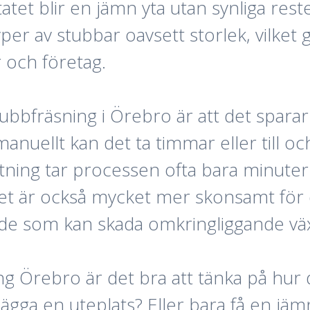
tet blir en jämn yta utan synliga rest
yper av stubbar oavsett storlek, vilket
r och företag.
tubbfräsning i Örebro är att det spara
anuellt kan det ta timmar eller till oc
stning tar processen ofta bara minuter
t är också mycket mer skonsamt för d
nde som kan skada omkringliggande väx
g Örebro är det bra att tänka på hur
Anlägga en uteplats? Eller bara få en 