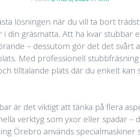
sta lösningen när du vill ta bort träds
 i din gräsmatta. Att ha kvar stubbar ef
örande – dessutom gör det det svårt att
plats. Med professionell stubbfräsning
l och tilltalande plats där du enkelt k
ar är det viktigt att tänka på flera aspe
nella verktyg som yxor eller spadar – de
sning Örebro används specialmaskine