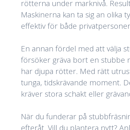
rötterna under marknivå. Resulta
Maskinerna kan ta sig an olika t
effektiv för både privatpersone
En annan fördel med att välja s
försöker gräva bort en stubbe m
har djupa rötter. Med rätt utru
tunga, tidskrävande moment. De
kräver stora schakt eller gräva
När du funderar på stubbfräsnin
efteråt. Vill du plantera nytt? 