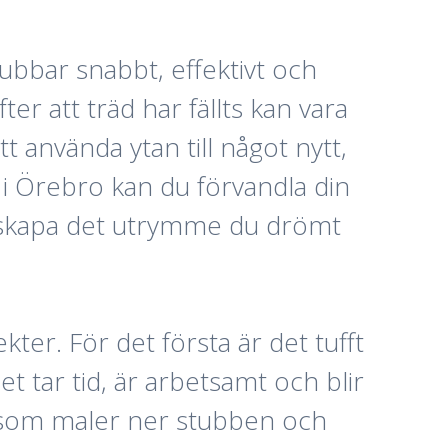
tubbar snabbt, effektivt och
ter att träd har fällts kan vara
 använda ytan till något nytt,
 i Örebro kan du förvandla din
an skapa det utrymme du drömt
kter. För det första är det tufft
t tar tid, är arbetsamt och blir
r som maler ner stubben och