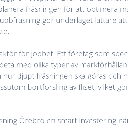
 planera fräsningen för att optimera 
bfräsning gör underlaget lättare att å
kte.
t aktör för jobbet. Ett företag som spec
beta med olika typer av markförhållan
 hur djupt fräsningen ska göras och h
ssutom bortforsling av fliset, vilket 
ning Örebro en smart investering när 